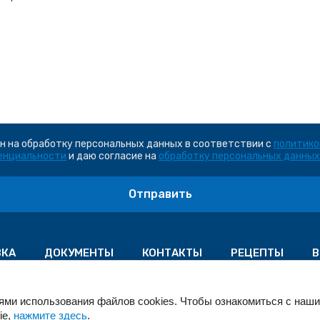
н на обработку персональных данных в соответствии с
политико
енциальности
и даю согласие на
обработку персональных данных
Отправить
ВКА
ДОКУМЕНТЫ
КОНТАКТЫ
РЕЦЕПТЫ
В
© 2020-2026
иями использования файлов cookies. Чтобы ознакомиться с наш
ie,
нажмите здесь
.