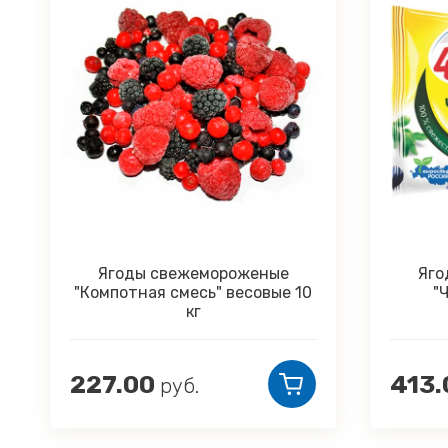
женые
Ягоды свежемороженые
есовые 10
"Черника" 300 грамм
413.00
руб.