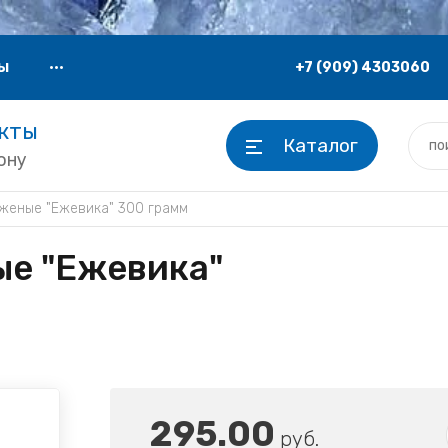
+7 (909) 4303060
Ы
•••
укты
Каталог
ону
женые "Ежевика" 300 грамм
е "Ежевика"
295.00
руб.