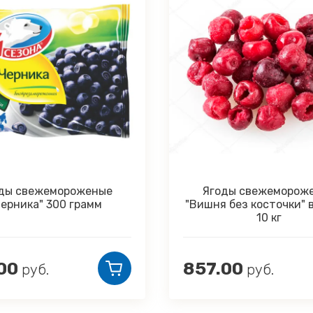
Ягоды свежемороженые
Ягоды св
"Вишня без косточки" весовые
"Ежевика"
10 кг
857.00
421.00
руб.
ру