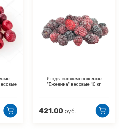
ежемороженые
Ягоды свежемороженые
 весовые 10 кг
"Черная смородина" 300 грам
420.00
б.
руб.